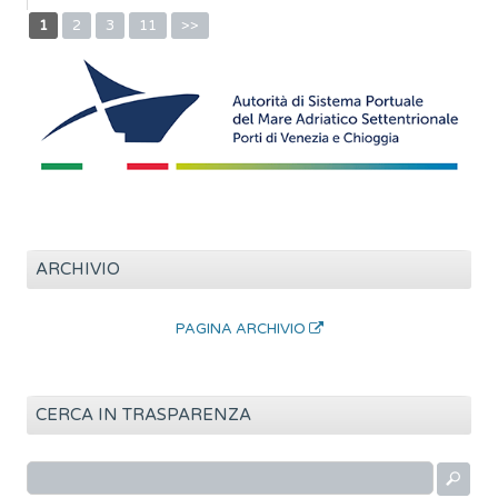
1
2
3
11
>>
ARCHIVIO
PAGINA ARCHIVIO
CERCA IN TRASPARENZA
R