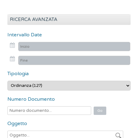
i
c
e
RICERCA AVANZATA
r
c
Intervallo Date
a
p
e
r
:
Tipologia
Numero Documento
Oggetto