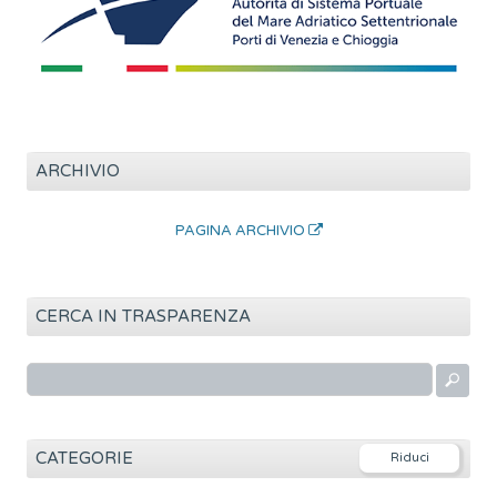
ARCHIVIO
PAGINA ARCHIVIO
CERCA IN TRASPARENZA
R
i
c
e
CATEGORIE
r