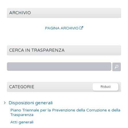
ARCHIVIO
PAGINA ARCHIVIO
CERCA IN TRASPARENZA
R
i
c
e
CATEGORIE
r
c
Disposizioni generali
a
Piano Triennale per la Prevenzione della Corruzione e della
p
Trasparenza
e
Atti generali
r