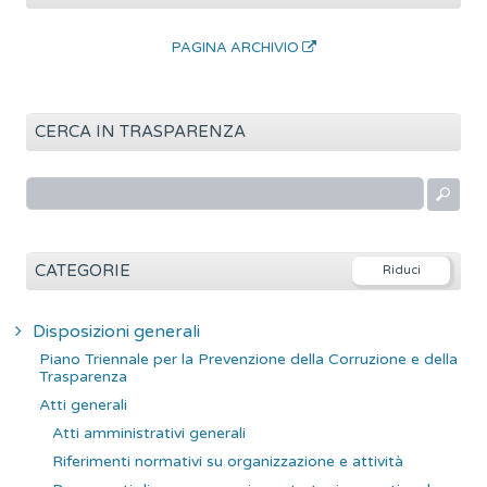
PAGINA ARCHIVIO
CERCA IN TRASPARENZA
R
i
c
e
CATEGORIE
r
c
Disposizioni generali
a
Piano Triennale per la Prevenzione della Corruzione e della
p
Trasparenza
e
Atti generali
r
Atti amministrativi generali
:
Riferimenti normativi su organizzazione e attività