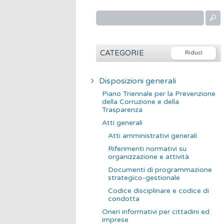
R
i
c
e
CATEGORIE
r
c
Disposizioni generali
a
Piano Triennale per la Prevenzione
p
della Corruzione e della
Trasparenza
e
Atti generali
r
Atti amministrativi generali
:
Riferimenti normativi su
organizzazione e attività
Documenti di programmazione
strategico-gestionale
Codice disciplinare e codice di
condotta
Oneri informativi per cittadini ed
imprese