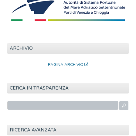
ARCHIVIO
PAGINA ARCHIVIO
CERCA IN TRASPARENZA
R
i
c
e
RICERCA AVANZATA
r