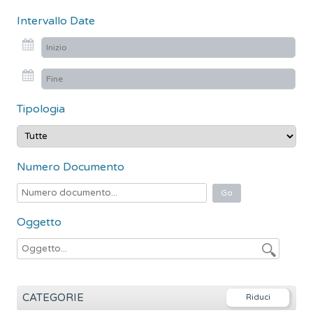
c
Intervallo Date
a
p
e
r
:
Tipologia
Numero Documento
Oggetto
CATEGORIE