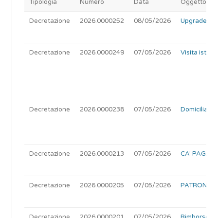
Tipologia
Numero
Data
Oggetto
Decretazione
2026.0000252
08/05/2026
Upgrade lice
Decretazione
2026.0000249
07/05/2026
Visita istit
Decretazione
2026.0000238
07/05/2026
Domiciliazi
Decretazione
2026.0000213
07/05/2026
CA’ PAGAN S
Decretazione
2026.0000205
07/05/2026
PATRON SAS 
Decretazione
2026.0000201
07/05/2026
Rimborso quo