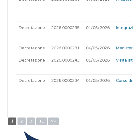
Decretazione
2026.0000235
04/05/2026
Integrazion
Decretazione
2026.0000231
04/05/2026
Manutenzione
Decretazione
2026.0000243
01/05/2026
Visita istitu
Decretazione
2026.0000234
01/05/2026
Corso di for
1
2
3
11
>>