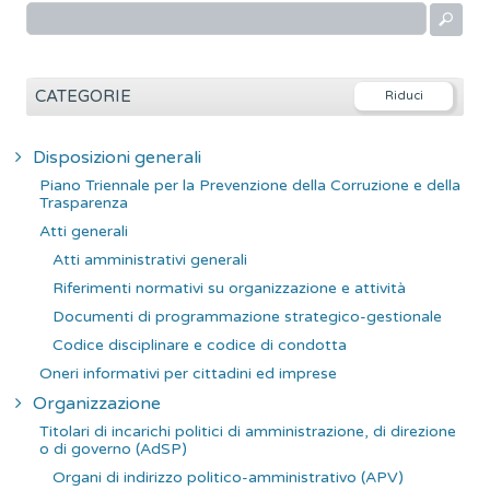
R
i
c
e
CATEGORIE
r
c
Disposizioni generali
a
Piano Triennale per la Prevenzione della Corruzione e della
p
Trasparenza
e
Atti generali
r
Atti amministrativi generali
:
Riferimenti normativi su organizzazione e attività
Documenti di programmazione strategico-gestionale
Codice disciplinare e codice di condotta
Oneri informativi per cittadini ed imprese
Organizzazione
Titolari di incarichi politici di amministrazione, di direzione
o di governo (AdSP)
Organi di indirizzo politico-amministrativo (APV)