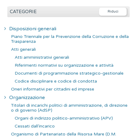
c
e
CATEGORIE
r
c
Disposizioni generali
a
Piano Triennale per la Prevenzione della Corruzione e della
p
Trasparenza
e
Atti generali
r
Atti amministrativi generali
:
Riferimenti normativi su organizzazione e attività
Documenti di programmazione strategico-gestionale
Codice disciplinare e codice di condotta
Oneri informativi per cittadini ed imprese
Organizzazione
Titolari di incarichi politici di amministrazione, di direzione
o di governo (AdSP)
Organi di indirizzo politico-amministrativo (APV)
Cessati dall’incarico
Organismo di Partenariato della Risorsa Mare (D.M.