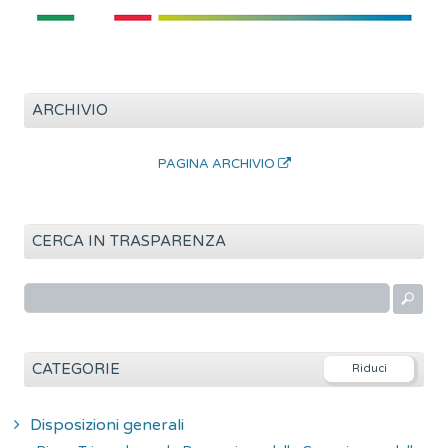
ARCHIVIO
PAGINA ARCHIVIO
CERCA IN TRASPARENZA
R
i
c
e
CATEGORIE
r
c
Disposizioni generali
a