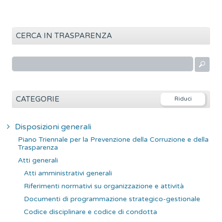
CERCA IN TRASPARENZA
R
i
c
e
CATEGORIE
r
c
Disposizioni generali
a
Piano Triennale per la Prevenzione della Corruzione e della
p
Trasparenza
e
Atti generali
r
Atti amministrativi generali
:
Riferimenti normativi su organizzazione e attività
Documenti di programmazione strategico-gestionale
Codice disciplinare e codice di condotta