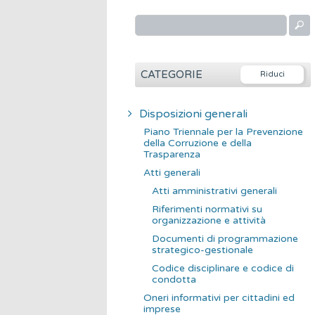
R
i
c
e
CATEGORIE
r
c
Disposizioni generali
a
Piano Triennale per la Prevenzione
p
della Corruzione e della
Trasparenza
e
Atti generali
r
Atti amministrativi generali
:
Riferimenti normativi su
organizzazione e attività
Documenti di programmazione
strategico-gestionale
Codice disciplinare e codice di
condotta
Oneri informativi per cittadini ed
imprese