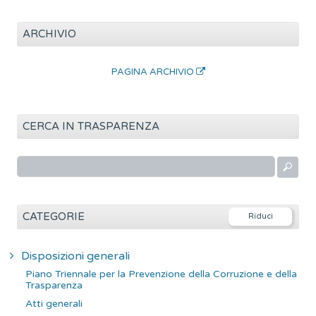
ARCHIVIO
PAGINA ARCHIVIO
CERCA IN TRASPARENZA
R
i
c
e
CATEGORIE
r
c
Disposizioni generali
a
Piano Triennale per la Prevenzione della Corruzione e della
p
Trasparenza
e
Atti generali