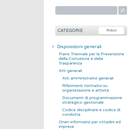
R
i
c
e
CATEGORIE
r
c
Disposizioni generali
a
Piano Triennale per la Prevenzione
p
della Corruzione e della
Trasparenza
e
Atti generali
r
Atti amministrativi generali
:
Riferimenti normativi su
organizzazione e attività
Documenti di programmazione
strategico-gestionale
Codice disciplinare e codice di
condotta
Oneri informativi per cittadini ed
imprese