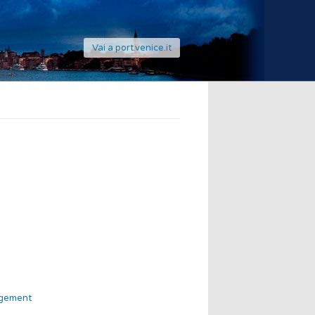
Vai a port.venice.it
agement