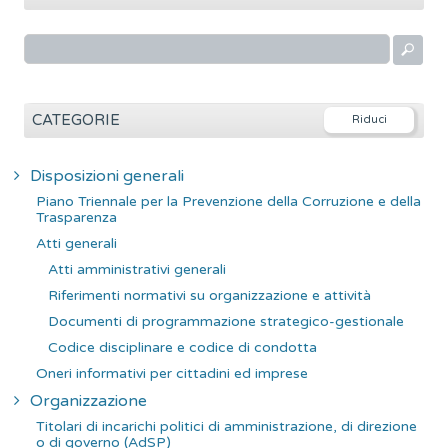
R
i
c
e
CATEGORIE
r
c
Disposizioni generali
a
Piano Triennale per la Prevenzione della Corruzione e della
p
Trasparenza
e
Atti generali
r
Atti amministrativi generali
:
Riferimenti normativi su organizzazione e attività
Documenti di programmazione strategico-gestionale
Codice disciplinare e codice di condotta
Oneri informativi per cittadini ed imprese
Organizzazione
Titolari di incarichi politici di amministrazione, di direzione
o di governo (AdSP)