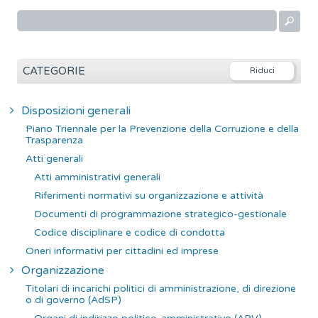
R
i
c
e
CATEGORIE
r
c
Disposizioni generali
a
Piano Triennale per la Prevenzione della Corruzione e della
p
Trasparenza
e
Atti generali
r
Atti amministrativi generali
:
Riferimenti normativi su organizzazione e attività
Documenti di programmazione strategico-gestionale
Codice disciplinare e codice di condotta
Oneri informativi per cittadini ed imprese
Organizzazione
Titolari di incarichi politici di amministrazione, di direzione
o di governo (AdSP)