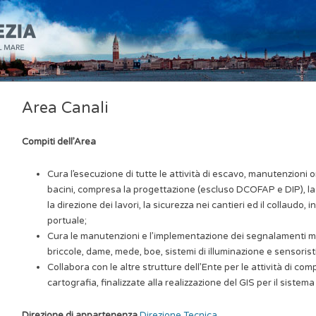
Area Canali
Compiti dell’Area
Cura l’esecuzione di tutte le attività di escavo, manutenzioni o
bacini, compresa la progettazione (escluso DCOFAP e DIP), la ver
la direzione dei lavori, la sicurezza nei cantieri ed il collaudo,
portuale;
Cura le manutenzioni e l’implementazione dei segnalamenti mari
briccole, dame, mede, boe, sistemi di illuminazione e sensorist
Collabora con le altre strutture dell’Ente per le attività di co
cartografia, finalizzate alla realizzazione del GIS per il sistema
Direzione di appartenenza
Direzione Tecnica