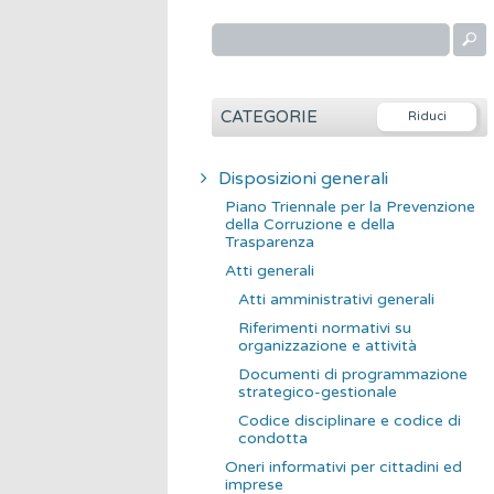
R
i
c
e
CATEGORIE
r
c
Disposizioni generali
a
Piano Triennale per la Prevenzione
p
della Corruzione e della
Trasparenza
e
Atti generali
r
Atti amministrativi generali
:
Riferimenti normativi su
organizzazione e attività
Documenti di programmazione
strategico-gestionale
Codice disciplinare e codice di
condotta
Oneri informativi per cittadini ed
imprese