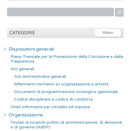
R
i
c
e
CATEGORIE
r
c
Disposizioni generali
a
Piano Triennale per la Prevenzione della Corruzione e della
p
Trasparenza
e
Atti generali
r
Atti amministrativi generali
:
Riferimenti normativi su organizzazione e attività
Documenti di programmazione strategico-gestionale
Codice disciplinare e codice di condotta
Oneri informativi per cittadini ed imprese
Organizzazione
Titolari di incarichi politici di amministrazione, di direzione
o di governo (AdSP)