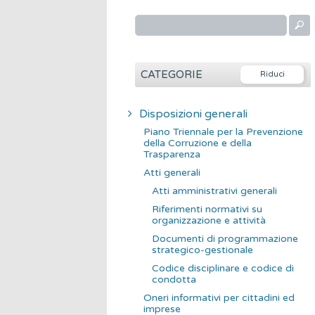
R
i
c
e
CATEGORIE
r
c
Disposizioni generali
a
Piano Triennale per la Prevenzione
p
della Corruzione e della
Trasparenza
e
Atti generali
r
Atti amministrativi generali
:
Riferimenti normativi su
organizzazione e attività
Documenti di programmazione
strategico-gestionale
Codice disciplinare e codice di
condotta
Oneri informativi per cittadini ed
imprese