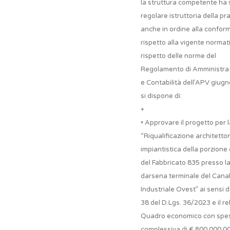
la struttura competente ha 
regolare istruttoria della pra
anche in ordine alla conform
rispetto alla vigente normati
rispetto delle norme del
Regolamento di Amministra
e Contabilità dell’APV giugn
si dispone di:
+
• Approvare il progetto per l
“Riqualificazione architetto
impiantistica della porzione
del Fabbricato 835 presso l
darsena terminale del Cana
Industriale Ovest” ai sensi de
38 del D.Lgs. 36/2023 e il re
Quadro economico con spe
complessiva di € 800.000,00