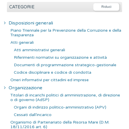
e
CATEGORIE
r
c
Disposizioni generali
a
Piano Triennale per la Prevenzione della Corruzione e della
p
Trasparenza
e
Atti generali
r
Atti amministrativi generali
:
Riferimenti normativi su organizzazione e attività
Documenti di programmazione strategico-gestionale
Codice disciplinare e codice di condotta
Oneri informativi per cittadini ed imprese
Organizzazione
Titolari di incarichi politici di amministrazione, di direzione
o di governo (AdSP)
Organi di indirizzo politico-amministrativo (APV)
Cessati dall’incarico
Organismo di Partenariato della Risorsa Mare (D.M.
18/11/2016 art. 6)