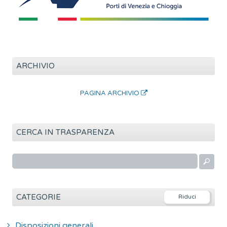
ARCHIVIO
PAGINA ARCHIVIO
CERCA IN TRASPARENZA
R
i
c
e
CATEGORIE
r
c
Disposizioni generali