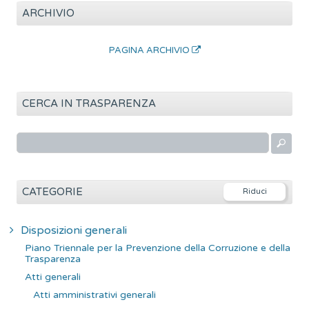
ARCHIVIO
PAGINA ARCHIVIO
CERCA IN TRASPARENZA
R
i
c
e
CATEGORIE
r
c
Disposizioni generali
a
Piano Triennale per la Prevenzione della Corruzione e della
p
Trasparenza
e
Atti generali
r
Atti amministrativi generali
: