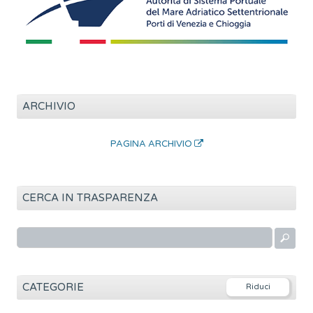
ARCHIVIO
PAGINA ARCHIVIO
CERCA IN TRASPARENZA
R
i
c
e
CATEGORIE
r