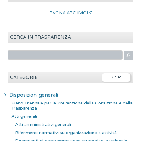
PAGINA ARCHIVIO
CERCA IN TRASPARENZA
R
i
c
e
CATEGORIE
r
c
Disposizioni generali
a
Piano Triennale per la Prevenzione della Corruzione e della
p
Trasparenza
e
Atti generali
r
Atti amministrativi generali
:
Riferimenti normativi su organizzazione e attività
Documenti di programmazione strategico-gestionale