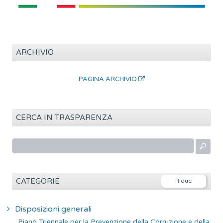
ARCHIVIO
PAGINA ARCHIVIO
CERCA IN TRASPARENZA
R
i
c
e
CATEGORIE
r
c
Disposizioni generali
a
Piano Triennale per la Prevenzione della Corruzione e della