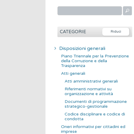
R
i
c
e
CATEGORIE
r
c
Disposizioni generali
a
Piano Triennale per la Prevenzione
p
della Corruzione e della
Trasparenza
e
Atti generali
r
Atti amministrativi generali
:
Riferimenti normativi su
organizzazione e attività
Documenti di programmazione
strategico-gestionale
Codice disciplinare e codice di
condotta
Oneri informativi per cittadini ed
imprese