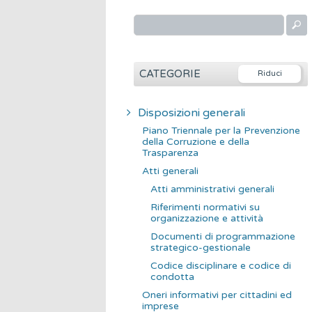
R
i
c
e
CATEGORIE
r
c
Disposizioni generali
a
Piano Triennale per la Prevenzione
p
della Corruzione e della
Trasparenza
e
Atti generali
r
Atti amministrativi generali
:
Riferimenti normativi su
organizzazione e attività
Documenti di programmazione
strategico-gestionale
Codice disciplinare e codice di
condotta
Oneri informativi per cittadini ed
imprese