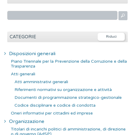
R
i
c
e
CATEGORIE
r
c
Disposizioni generali
a
Piano Triennale per la Prevenzione della Corruzione e della
p
Trasparenza
e
Atti generali
r
Atti amministrativi generali
:
Riferimenti normativi su organizzazione e attività
Documenti di programmazione strategico-gestionale
Codice disciplinare e codice di condotta
Oneri informativi per cittadini ed imprese
Organizzazione
Titolari di incarichi politici di amministrazione, di direzione
o di governo (AdSP)