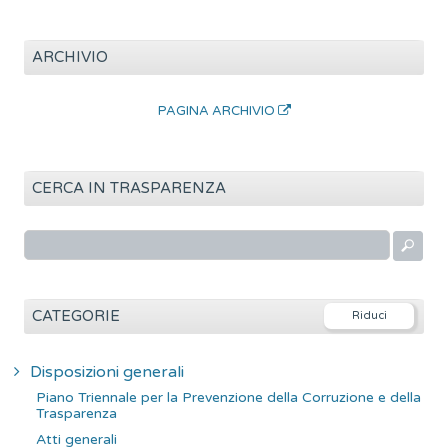
ARCHIVIO
PAGINA ARCHIVIO
CERCA IN TRASPARENZA
R
i
c
e
CATEGORIE
r
c
Disposizioni generali
a
Piano Triennale per la Prevenzione della Corruzione e della
p
Trasparenza
e
Atti generali