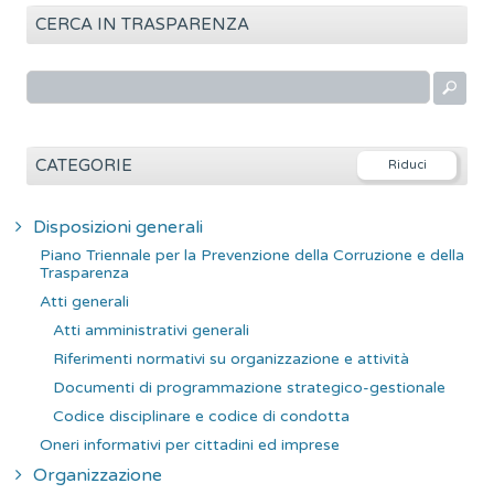
CERCA IN TRASPARENZA
R
i
c
e
CATEGORIE
r
c
Disposizioni generali
a
Piano Triennale per la Prevenzione della Corruzione e della
p
Trasparenza
e
Atti generali
r
Atti amministrativi generali
:
Riferimenti normativi su organizzazione e attività
Documenti di programmazione strategico-gestionale
Codice disciplinare e codice di condotta
Oneri informativi per cittadini ed imprese
Organizzazione