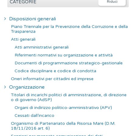
e
CATEGORIE
r
c
Disposizioni generali
a
Piano Triennale per la Prevenzione della Corruzione e della
p
Trasparenza
e
Atti generali
r
Atti amministrativi generali
:
Riferimenti normativi su organizzazione e attività
Documenti di programmazione strategico-gestionale
Codice disciplinare e codice di condotta
Oneri informativi per cittadini ed imprese
Organizzazione
Titolari di incarichi politici di amministrazione, di direzione
o di governo (AdSP)
Organi di indirizzo politico-amministrativo (APV)
Cessati dall’incarico
Organismo di Partenariato della Risorsa Mare (D.M.
18/11/2016 art. 6)