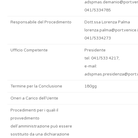
adspmas.demanio@port.veni
041/5334785
Responsabile del Procedimento
Dott.ssa Lorenza Palma
lorenza.palma@port.venice.i
041/5334273
Ufficio Competente
Presidente
tel. 041/533 4217;
e-mail:
adspmas.presidenza@port.v
Termine per la Conclusione
180gg
Oneri a Carico dell'Uente
Procedimenti per i quali il
provvedimento
dell'amministrazione può essere
sostituito da una dichiarazione