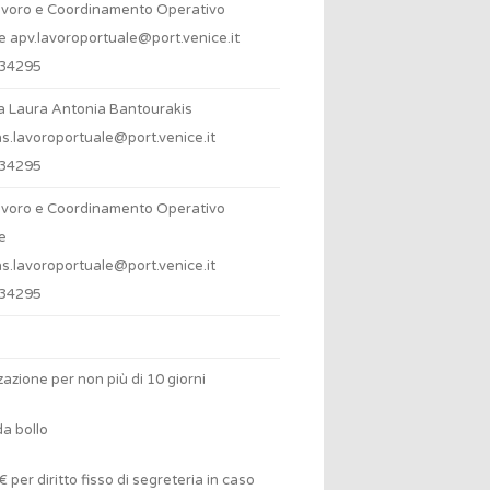
avoro e Coordinamento Operativo
le
apv.lavoroportuale@port.venice.it
34295
a Laura Antonia Bantourakis
.lavoroportuale@port.venice.it
34295
avoro e Coordinamento Operativo
e
.lavoroportuale@port.venice.it
34295
zazione per non più di 10 giorni
a bollo
 per diritto fisso di segreteria in caso