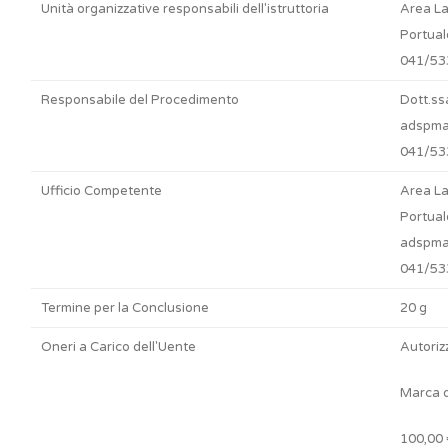
Unità organizzative responsabili dell'istruttoria
Area L
Portua
041/53
Responsabile del Procedimento
Dott.ss
adspmas
041/53
Ufficio Competente
Area L
Portual
adspmas
041/53
Termine per la Conclusione
20 g
Oneri a Carico dell'Uente
Autoriz
Marca d
100,00 €