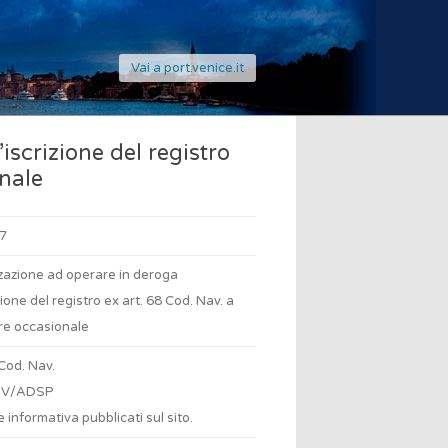
Vai a port.venice.it
iscrizione del registro
onale
7
zazione ad operare in deroga
izione del registro ex art. 68 Cod. Nav. a
re occasionale
 Cod. Nav.
PV/ADSP
 informativa pubblicati sul sito.