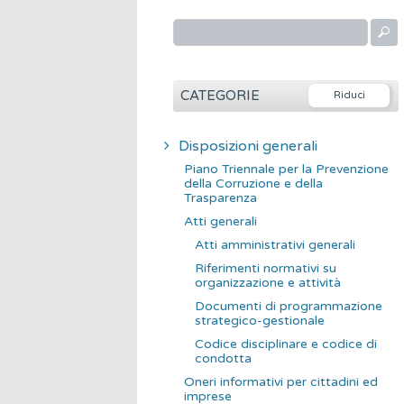
R
i
c
e
CATEGORIE
r
c
Disposizioni generali
a
Piano Triennale per la Prevenzione
p
della Corruzione e della
Trasparenza
e
Atti generali
r
Atti amministrativi generali
:
Riferimenti normativi su
organizzazione e attività
Documenti di programmazione
strategico-gestionale
Codice disciplinare e codice di
condotta
Oneri informativi per cittadini ed
imprese