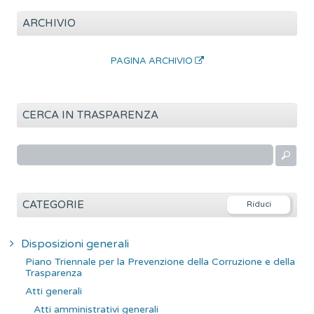
ARCHIVIO
PAGINA ARCHIVIO
CERCA IN TRASPARENZA
R
i
c
e
CATEGORIE
r
c
Disposizioni generali
a
Piano Triennale per la Prevenzione della Corruzione e della
p
Trasparenza
e
Atti generali
r
Atti amministrativi generali