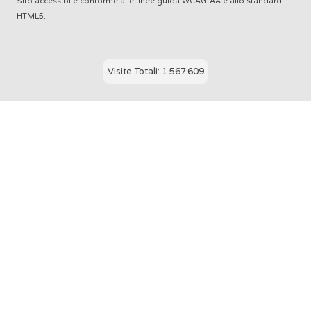
Sito accessibile conforme alle linee guida WCAG-AA e allo standard
HTML5.
Visite Totali: 1.567.609