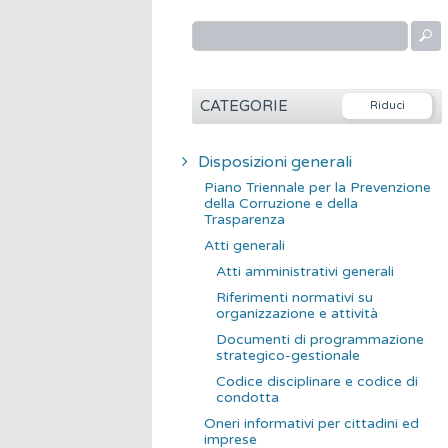
R
i
c
e
CATEGORIE
r
c
Disposizioni generali
a
Piano Triennale per la Prevenzione
p
della Corruzione e della
Trasparenza
e
Atti generali
r
Atti amministrativi generali
:
Riferimenti normativi su
organizzazione e attività
Documenti di programmazione
strategico-gestionale
Codice disciplinare e codice di
condotta
Oneri informativi per cittadini ed
imprese