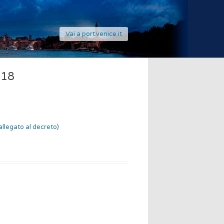
Vai a port.venice.it
018
allegato al decreto)