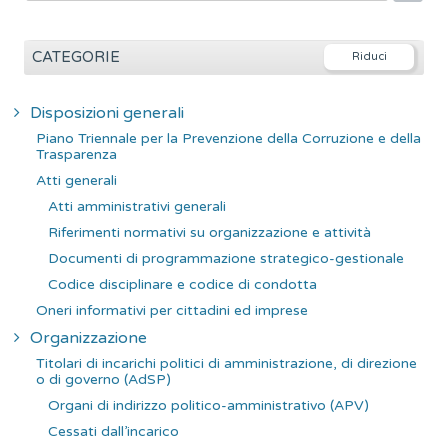
i
c
e
CATEGORIE
r
c
Disposizioni generali
a
Piano Triennale per la Prevenzione della Corruzione e della
p
Trasparenza
e
Atti generali
r
Atti amministrativi generali
:
Riferimenti normativi su organizzazione e attività
Documenti di programmazione strategico-gestionale
Codice disciplinare e codice di condotta
Oneri informativi per cittadini ed imprese
Organizzazione
Titolari di incarichi politici di amministrazione, di direzione
o di governo (AdSP)
Organi di indirizzo politico-amministrativo (APV)
Cessati dall’incarico