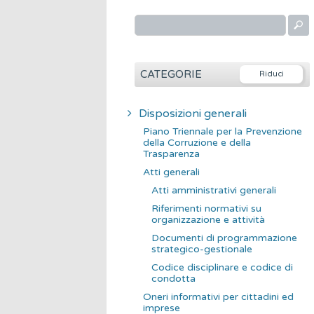
R
i
c
e
CATEGORIE
r
c
Disposizioni generali
a
Piano Triennale per la Prevenzione
p
della Corruzione e della
Trasparenza
e
Atti generali
r
Atti amministrativi generali
:
Riferimenti normativi su
organizzazione e attività
Documenti di programmazione
strategico-gestionale
Codice disciplinare e codice di
condotta
Oneri informativi per cittadini ed
imprese