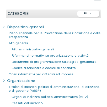
i
c
e
CATEGORIE
r
c
Disposizioni generali
a
Piano Triennale per la Prevenzione della Corruzione e della
p
Trasparenza
e
Atti generali
r
Atti amministrativi generali
:
Riferimenti normativi su organizzazione e attività
Documenti di programmazione strategico-gestionale
Codice disciplinare e codice di condotta
Oneri informativi per cittadini ed imprese
Organizzazione
Titolari di incarichi politici di amministrazione, di direzione
o di governo (AdSP)
Organi di indirizzo politico-amministrativo (APV)
Cessati dall’incarico