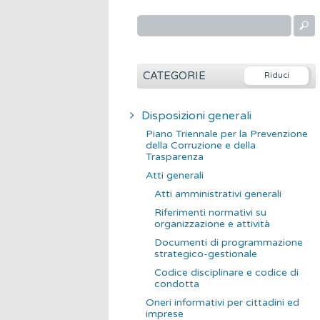
R
i
c
e
CATEGORIE
r
c
Disposizioni generali
a
Piano Triennale per la Prevenzione
p
della Corruzione e della
Trasparenza
e
Atti generali
r
Atti amministrativi generali
:
Riferimenti normativi su
organizzazione e attività
Documenti di programmazione
strategico-gestionale
Codice disciplinare e codice di
condotta
Oneri informativi per cittadini ed
imprese