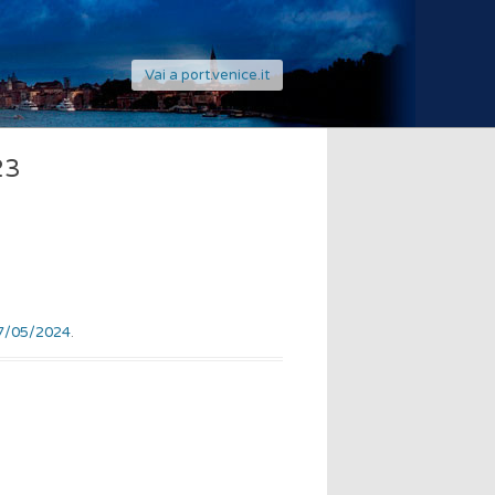
Vai a port.venice.it
23
7/05/2024
.