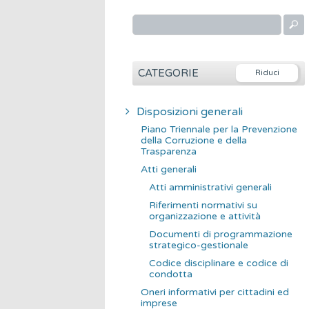
R
i
c
e
CATEGORIE
r
c
Disposizioni generali
a
Piano Triennale per la Prevenzione
p
della Corruzione e della
Trasparenza
e
Atti generali
r
Atti amministrativi generali
:
Riferimenti normativi su
organizzazione e attività
Documenti di programmazione
strategico-gestionale
Codice disciplinare e codice di
condotta
Oneri informativi per cittadini ed
imprese