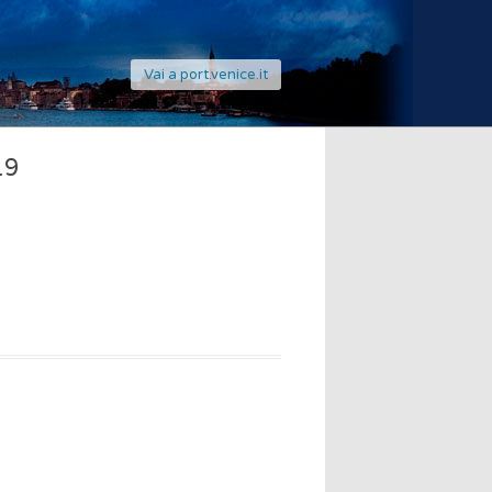
Vai a port.venice.it
19