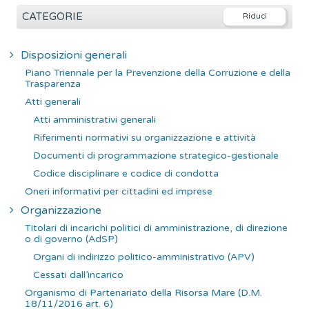
e
CATEGORIE
r
c
Disposizioni generali
a
Piano Triennale per la Prevenzione della Corruzione e della
p
Trasparenza
e
Atti generali
r
Atti amministrativi generali
:
Riferimenti normativi su organizzazione e attività
Documenti di programmazione strategico-gestionale
Codice disciplinare e codice di condotta
Oneri informativi per cittadini ed imprese
Organizzazione
Titolari di incarichi politici di amministrazione, di direzione
o di governo (AdSP)
Organi di indirizzo politico-amministrativo (APV)
Cessati dall’incarico
Organismo di Partenariato della Risorsa Mare (D.M.
18/11/2016 art. 6)