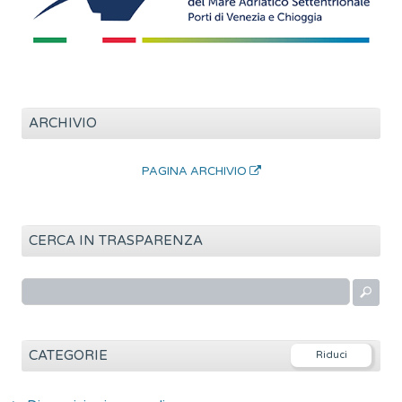
ARCHIVIO
PAGINA ARCHIVIO
CERCA IN TRASPARENZA
R
i
c
e
CATEGORIE
r
c