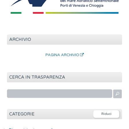
ARCHIVIO
PAGINA ARCHIVIO
CERCA IN TRASPARENZA
R
i
c
e
CATEGORIE
r
c