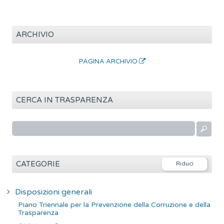
ARCHIVIO
PAGINA ARCHIVIO
CERCA IN TRASPARENZA
R
i
c
e
CATEGORIE
r
c
Disposizioni generali
a
Piano Triennale per la Prevenzione della Corruzione e della
p
Trasparenza
e