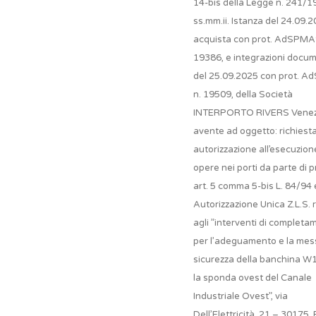
14-bis della Legge n. 241/1
ss.mm.ii. Istanza del 24.09.
acquista con prot. AdSPMA
19386, e integrazioni docum
del 25.09.2025 con prot. 
n. 19509, della Società
INTERPORTO RIVERS Venezia
avente ad oggetto: richiest
autorizzazione all’esecuzion
opere nei porti da parte di pr
art. 5 comma 5-bis L. 84/94 
Autorizzazione Unica Z.L.S. r
agli ”interventi di completa
per l’adeguamento e la mes
sicurezza della banchina W
la sponda ovest del Canale
Industriale Ovest”, via
Dell’Elettricità, 21 – 30175,