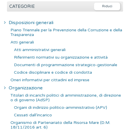
e
CATEGORIE
r
c
Disposizioni generali
a
Piano Triennale per la Prevenzione della Corruzione e della
p
Trasparenza
e
Atti generali
r
Atti amministrativi generali
:
Riferimenti normativi su organizzazione e attività
Documenti di programmazione strategico-gestionale
Codice disciplinare e codice di condotta
Oneri informativi per cittadini ed imprese
Organizzazione
Titolari di incarichi politici di amministrazione, di direzione
o di governo (AdSP)
Organi di indirizzo politico-amministrativo (APV)
Cessati dall’incarico
Organismo di Partenariato della Risorsa Mare (D.M.
18/11/2016 art. 6)