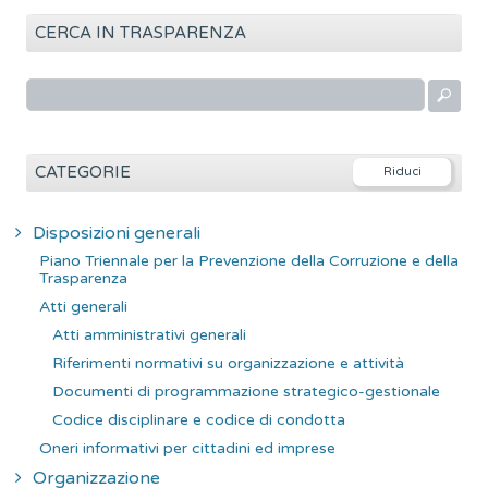
CERCA IN TRASPARENZA
R
i
c
e
CATEGORIE
r
c
Disposizioni generali
a
Piano Triennale per la Prevenzione della Corruzione e della
p
Trasparenza
e
Atti generali
r
Atti amministrativi generali
:
Riferimenti normativi su organizzazione e attività
Documenti di programmazione strategico-gestionale
Codice disciplinare e codice di condotta
Oneri informativi per cittadini ed imprese
Organizzazione