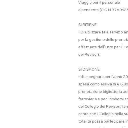
Viaggio per il personale
dipendente (CIG N.B7A0423
SI RITIENE
• Di utilizzare tale servizio 
per la gestione delle prenot
effettuate dall’Ente per il Co
dei Revisori.
SI DISPONE
• di impegnare per l’anno 20
spesa complessiva di € 6.00
prenotazione biglietteria ae
ferroviaria e per i rimborsi 
del Collegio dei Revisori, te
conto che il Collegio nella s
totalità possa partecipare i