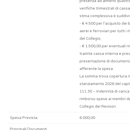
presenza ad almeno quattr
verifiche trimestrali di cassa
stima complessiva è suddivis
- € 4.500 per l’acquisto dei bi
aerei e ferroviari per tutti i
del Collegio;
- € 1.500,00 per eventuali r
tramite cassa interna e prev
presentazione di document
afferente la spesa.
La somma trova copertura n
stanziamento 2026 del capi
111.30 – Indennità di carica
rimborso spese ai membri d
Collegio dei Revisori.
Spesa Prevista
6.000,00
Principali Documenti