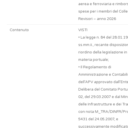
aerea e ferroviaria e rimbors
spese per i membri del Colle
Revisori – anno 2026
Contenuto
VISTI
• La legge n. 84 del 28.01.1
ss.mm.ii., recante disposizion
riordino della legislazione in
materia portuale;
• Il Regolamento di
Amministrazione e Contabili
dell’APV approvato dall’Ent
Delibera del Comitato Portu
02, del 29.03.2007 e dal Min
delle Infrastrutture e dei Tr
con nota M_TRA/DINFR/Pro
5431 del 24.05.2007, e
successivamente modificat