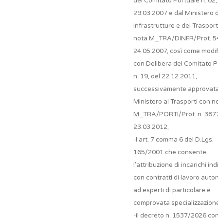
del Comitato Portuale n. 02,
29.03.2007 e dal Ministero d
Infrastrutture e dei Trasport
nota M_TRA/DINFR/Prot. 5
24.05.2007, così come modif
con Delibera del Comitato P
n. 19, del 22.12.2011,
successivamente approvata
Ministero ai Trasporti con n
M_TRA/PORTI/Prot. n. 3877
23.03.2012;
-l’art. 7 comma 6 del D.Lgs.
165/2001 che consente
l’attribuzione di incarichi ind
con contratti di lavoro aut
ad esperti di particolare e
comprovata specializzazion
-il decreto n. 1537/2026 con