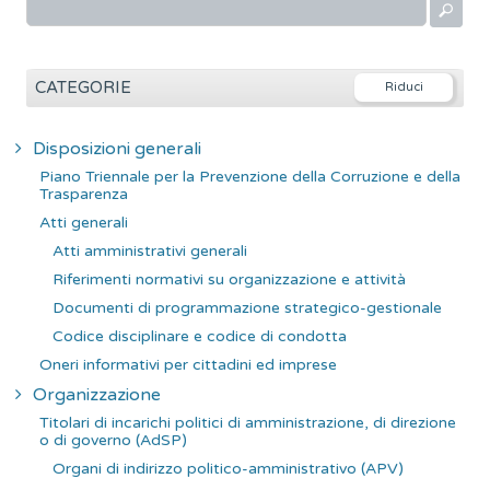
R
i
c
e
CATEGORIE
r
c
Disposizioni generali
a
Piano Triennale per la Prevenzione della Corruzione e della
p
Trasparenza
e
Atti generali
r
Atti amministrativi generali
:
Riferimenti normativi su organizzazione e attività
Documenti di programmazione strategico-gestionale
Codice disciplinare e codice di condotta
Oneri informativi per cittadini ed imprese
Organizzazione
Titolari di incarichi politici di amministrazione, di direzione
o di governo (AdSP)
Organi di indirizzo politico-amministrativo (APV)