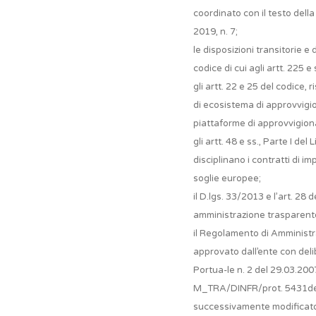
coordinato con il testo dell
2019, n. 7;
le disposizioni transitorie e
codice di cui agli artt. 225 e 
gli artt. 22 e 25 del codice,
di ecosistema di approvvigi
piattaforme di approvvigion
gli artt. 48 e ss., Parte I del 
disciplinano i contratti di im
soglie europee;
il D.lgs. 33/2013 e l’art. 28 
amministrazione trasparent
il Regolamento di Amministr
approvato dall’ente con del
Portua-le n. 2 del 29.03.200
M_TRA/DINFR/prot. 5431del
successivamente modificato