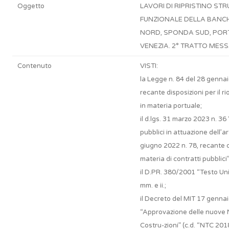
Oggetto
LAVORI DI RIPRISTINO ST
FUNZIONALE DELLA BANCH
NORD, SPONDA SUD, PO
VENEZIA. 2° TRATTO MESS
Contenuto
VISTI:
la Legge n. 84 del 28 gennai
recante disposizioni per il ri
in materia portuale;
il d.lgs. 31 marzo 2023 n. 36
pubblici in attuazione dell’ar
giugno 2022 n. 78, recante 
materia di contratti pubblici”
il D.PR. 380/2001 “Testo Unico
mm. e ii.;
il Decreto del MIT 17 genna
“Approvazione delle nuove 
Costru-zioni” (c.d. “NTC 2018