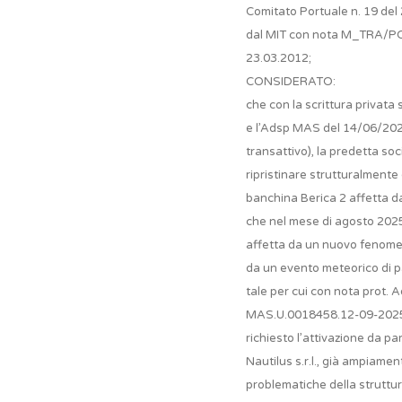
Comitato Portuale n. 19 de
dal MIT con nota M_TRA/PO
23.03.2012;
CONSIDERATO:
che con la scrittura privata s
e l’Adsp MAS del 14/06/20
transattivo), la predetta so
ripristinare strutturalmente
banchina Berica 2 affetta d
che nel mese di agosto 2025
affetta da un nuovo fenome
da un evento meteorico di pa
tale per cui con nota prot. 
MAS.U.0018458.12-09-202
richiesto l’attivazione da pa
Nautilus s.r.l., già ampiame
problematiche della struttur