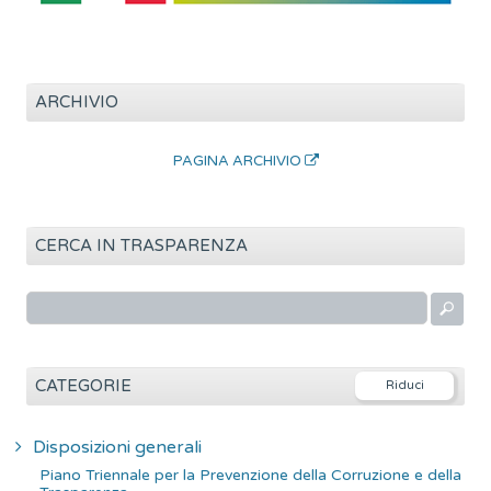
ARCHIVIO
PAGINA ARCHIVIO
CERCA IN TRASPARENZA
R
i
c
e
CATEGORIE
r
c
Disposizioni generali
a
Piano Triennale per la Prevenzione della Corruzione e della
p