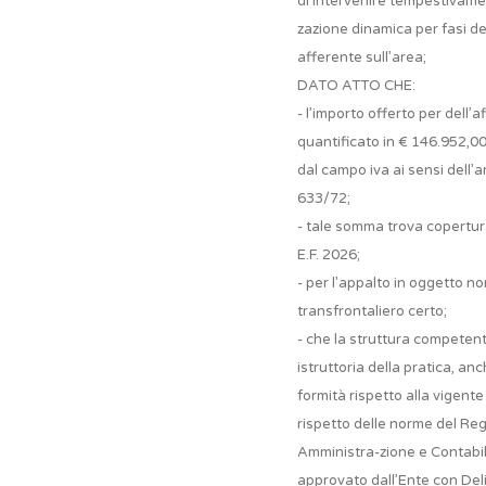
di intervenire tempestivame
zazione dinamica per fasi de
afferente sull’area;
DATO ATTO CHE:
- l’importo offerto per dell’
quantificato in € 146.952,0
dal campo iva ai sensi dell
633/72;
- tale somma trova copertura
E.F. 2026;
- per l’appalto in oggetto n
transfrontaliero certo;
- che la struttura competen
istruttoria della pratica, anc
formità rispetto alla vigent
rispetto delle norme del Re
Amministra-zione e Contabi
approvato dall’Ente con Del