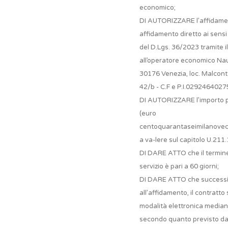
economico;
DI AUTORIZZARE l’affidamen
affidamento diretto ai sensi de
del D.Lgs. 36/2023 tramite i
all’operatore economico Naut
30176 Venezia, loc. Malcont
42/b - C.F e P.I.02924640275
DI AUTORIZZARE l’importo p
(euro
centoquarantaseimilanovec
a va-lere sul capitolo U.211.1
DI DARE ATTO che il termine
servizio è pari a 60 giorni;
DI DARE ATTO che success
all’affidamento, il contratto 
modalità elettronica mediant
secondo quanto previsto dagl