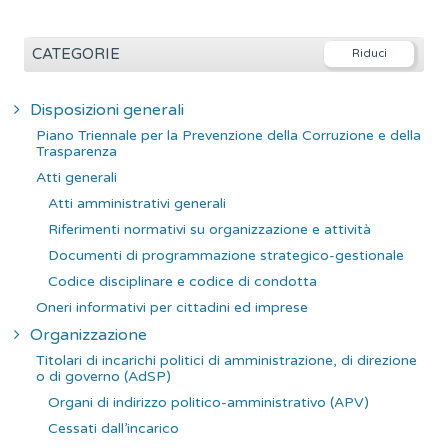
i
c
e
CATEGORIE
r
c
Disposizioni generali
a
Piano Triennale per la Prevenzione della Corruzione e della
p
Trasparenza
e
Atti generali
r
Atti amministrativi generali
:
Riferimenti normativi su organizzazione e attività
Documenti di programmazione strategico-gestionale
Codice disciplinare e codice di condotta
Oneri informativi per cittadini ed imprese
Organizzazione
Titolari di incarichi politici di amministrazione, di direzione
o di governo (AdSP)
Organi di indirizzo politico-amministrativo (APV)
Cessati dall’incarico