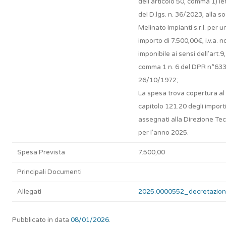
dell’articolo 50, comma 1) let
del D.lgs. n. 36/2023, alla s
Melinato Impianti s.r.l. per u
importo di 7.500,00€, i.v.a. n
imponibile ai sensi dell’art.9,
comma 1 n. 6 del DPR n°633
26/10/1972;
La spesa trova copertura al
capitolo 121.20 degli import
assegnati alla Direzione Te
per l’anno 2025.
Spesa Prevista
7.500,00
Principali Documenti
Allegati
2025.0000552_decretazion
Pubblicato in data
08/01/2026
.