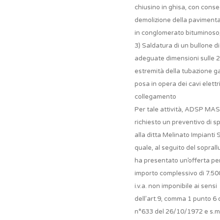
chiusino in ghisa, con cons
demolizione della paviment
in conglomerato bituminoso
3) Saldatura di un bullone di
adeguate dimensioni sulle 2
estremità della tubazione g
posa in opera dei cavi elettri
collegamento
Per tale attività, ADSP MAS
richiesto un preventivo di s
alla ditta Melinato Impianti S.r
quale, al seguito del soprall
ha presentato un’offerta pe
importo complessivo di 7.5
i.v.a. non imponibile ai sensi
dell’art.9, comma 1 punto 6
n°633 del 26/10/1972 e s.m.i