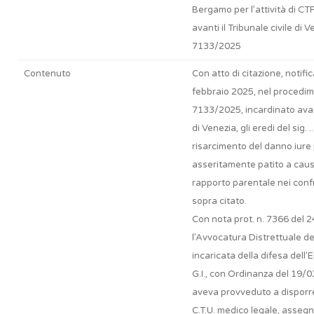
Bergamo per l’attività di CT
avanti il Tribunale civile di 
7133/2025
Contenuto
Con atto di citazione, notifi
febbraio 2025, nel procedim
7133/2025, incardinato avanti
di Venezia, gli eredi del sig. .
risarcimento del danno iure
asseritamente patito a caus
rapporto parentale nei confr
sopra citato.
Con nota prot. n. 7366 del 
l’Avvocatura Distrettuale de
incaricata della difesa dell’
G.I., con Ordinanza del 19/
aveva provveduto a disporre
C.T.U. medico legale, asseg