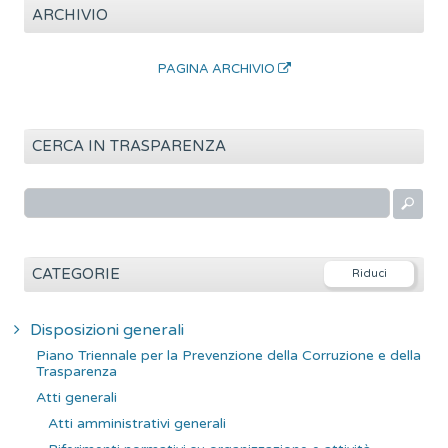
ARCHIVIO
PAGINA ARCHIVIO
CERCA IN TRASPARENZA
R
i
c
e
CATEGORIE
r
c
Disposizioni generali
a
Piano Triennale per la Prevenzione della Corruzione e della
p
Trasparenza
e
Atti generali
r
Atti amministrativi generali
: