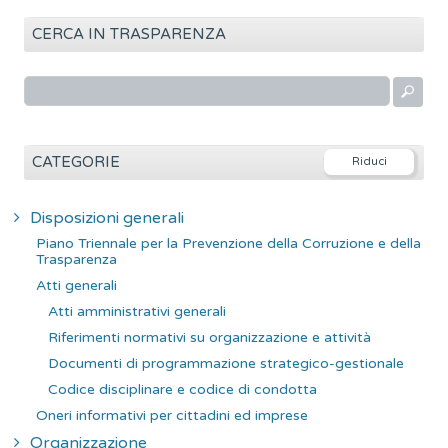
CERCA IN TRASPARENZA
R
i
c
e
CATEGORIE
r
c
Disposizioni generali
a
Piano Triennale per la Prevenzione della Corruzione e della
p
Trasparenza
e
Atti generali
r
Atti amministrativi generali
:
Riferimenti normativi su organizzazione e attività
Documenti di programmazione strategico-gestionale
Codice disciplinare e codice di condotta
Oneri informativi per cittadini ed imprese
Organizzazione