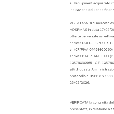
sull’equipment acquistato c
indicazione del Fondo finanz
VISTA l’analisi di mercato a
ADSPMAS in data 17/02/20
offerte pervenute rispettiv
società DUELLE SPORTS 
srl (CF/PIVA 04469920260) 
società BAGPLANET sas (P.I
10579030965 - C.F.: 105790
atti di questa Amministrazi
protocollo n. 4566 e n.4533 
23/02/2026;
VERIFICATA la congruità del
presentate, in relazione a se