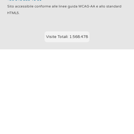
Sito accessibile conforme alle linee guida WCAG-AA e allo standard
HTML5.
Visite Totali: 1.568.478