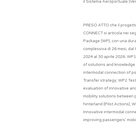
il Sistema Aeroportuale (Ven
PRESO ATTO che il proget
CONNECT si articola nei se
Package (WP), con una dur
complessiva di 26 mesi, dal
2024 al 30 aprile 2026: W
of solutions and knowledge
intermodal connection of po
Transfer strategy; WP2 Tes
evaluation of innovative an
mobility solutions between 
hinterland (Pilot Actions); 
Innovative intermodal conn
improving passengers’ mobil