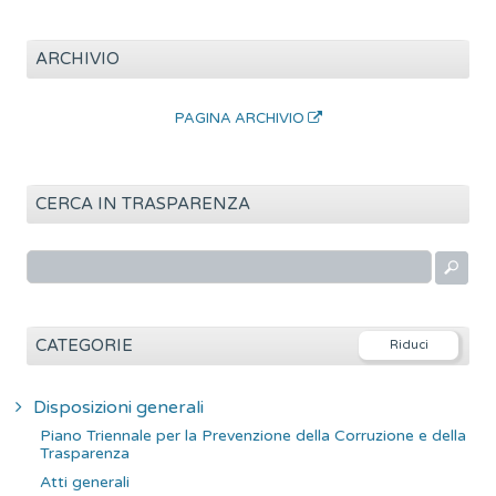
ARCHIVIO
PAGINA ARCHIVIO
CERCA IN TRASPARENZA
R
i
c
e
CATEGORIE
r
c
Disposizioni generali
a
Piano Triennale per la Prevenzione della Corruzione e della
p
Trasparenza
e
Atti generali