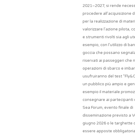
2021–2027, si rende necess
procedere all’acquisizione di
per la realizzazione di mater
valorizzare l’azione pilota, 
e strumenti rivolti sia agli ute
esempio, con l’utilizzo di ba
goccia che possano segnalar
riservati ai passeggeri che n
operazioni di sbarco e imba
usufruiranno del test “Fly&C
un pubblico più ampio e gen
esempio il materiale promoz
consegnare ai partecipanti d
Sea Forum, evento finale di
disseminazione previsto a V
giugno 2026 o le targhette
essere apposte obbligator