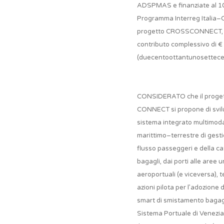
ADSPMAS e finanziate al 1
Programma Interreg Italia–Cr
progetto CROSSCONNECT, a
contributo complessivo di €
(duecentoottantunosettece
CONSIDERATO che il proge
CONNECT si propone di svi
sistema integrato multimod
marittimo–terrestre di gest
flusso passeggeri e della c
bagagli, dai porti alle aree 
aeroportuali (e viceversa), 
azioni pilota per l’adozione d
smart di smistamento bagagli
Sistema Portuale di Venezia